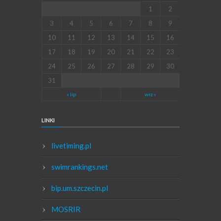
1
2
3
4
5
6
7
8
9
10
11
12
13
14
15
16
17
18
19
20
21
22
23
24
25
26
27
28
29
30
31
« lip
wrz »
LINKI
livetiming.pl
swimrankings.net
bip.um.szczecin.pl
MOSRIR