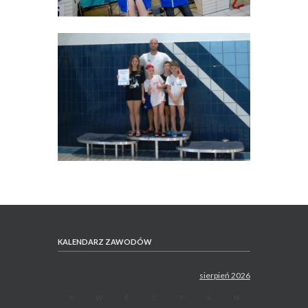
KALENDARZ ZAWODÓW
sierpień 2026
P
W
Ś
C
P
S
N