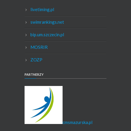
livetiming.pl
swimrankings.net
bip.um.szczecin.pl
MOSRIR
ZOZP
PARTNERZY
cmsmazurska.pl