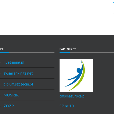
INKI
PARTNERZY
livetiming.pl
swimrankings.net
bip.um.szczecin.pl
MOSRIR
cmsmazurska.pl
ZOZP
SP nr 10