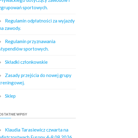
zgrupowań sportowych.
Regulamin odpłatności za wyjazdy
na zawody.
Regulamin przyznawania
stypendiów sportowych.
Składki członkowskie
Zasady przejścia do nowej grupy
treningowej.
Sklep
OSTATNIE WPISY
Klaudia Tarasiewicz czwarta na
Mistrzostwach Europy 4-8.08.2026