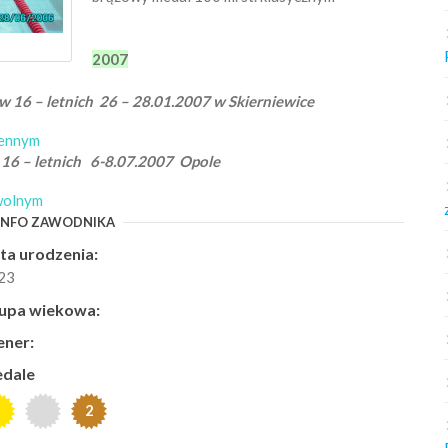
2007
 16 – letnich 26 – 28.01.2007 w Skierniewice
iennym
 16 – letnich 6-8.07.2007 Opole
owolnym
INFO ZAWODNIKA
ta urodzenia:
23
upa wiekowa:
ener:
dale
2