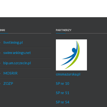
INKI
PARTNERZY
livetiming.pl
swimrankings.net
bip.um.szczecin.pl
MOSRIR
cmsmazurska.pl
ZOZP
SP nr 10
SP nr 51
SP nr 54