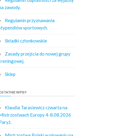
na zawody.
Regulamin przyznawania
stypendiów sportowych.
Składki członkowskie
Zasady przejścia do nowej grupy
treningowej.
Sklep
OSTATNIE WPISY
Klaudia Tarasiewicz czwarta na
Mistrzostwach Europy 4-8.08.2026
Paryż.
Mistrzostwa Polski w pływaniu na