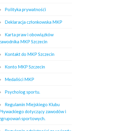
Polityka prywatnośći
Deklaracja członkowska MKP
Karta praw i obowiązków
zawodnika MKP Szczecin
Kontakt do MKP Szczecin
Konto MKP Szczecin
Medaliści MKP
Psycholog sportu.
Regulamin Miejskiego Klubu
Pływackiego dotyczący zawodów i
zgrupowań sportowych.
Regulamin odpłatności za wyjazdy