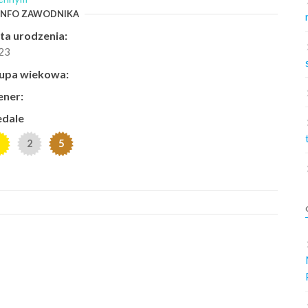
INFO ZAWODNIKA
ta urodzenia:
23
upa wiekowa:
ener:
dale
2
5