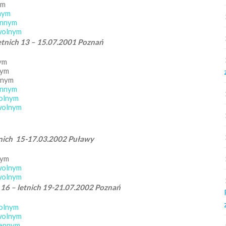
ym
lnym
iennym
owolnym
etnich 13 – 15.07.2001 Poznań
nym
nym
znym
iennym
wolnym
owolnym
tnich 15-17.03.2002 Puławy
nym
owolnym
owolnym
 16 – letnich 19-21.07.2002 Poznań
wolnym
owolnym
iennym