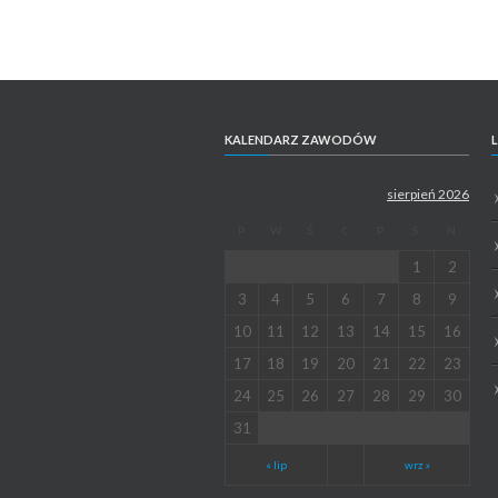
KALENDARZ ZAWODÓW
L
sierpień 2026
P
W
Ś
C
P
S
N
1
2
3
4
5
6
7
8
9
10
11
12
13
14
15
16
17
18
19
20
21
22
23
24
25
26
27
28
29
30
31
« lip
wrz »