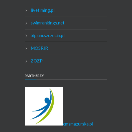
livetiming.pl
swimrankings.net
bip.um.szczecin.pl
MOSRIR
ZOZP
PARTNERZY
cmsmazurska.pl