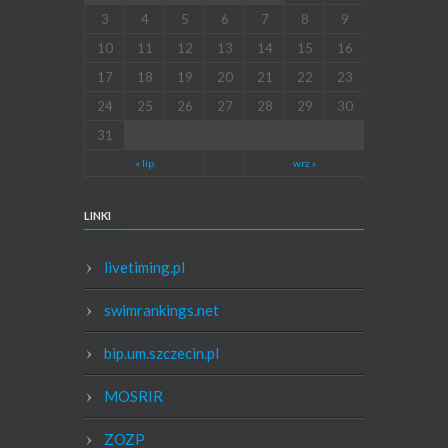
3
4
5
6
7
8
9
10
11
12
13
14
15
16
17
18
19
20
21
22
23
24
25
26
27
28
29
30
31
« lip
wrz »
LINKI
livetiming.pl
swimrankings.net
bip.um.szczecin.pl
MOSRIR
ZOZP