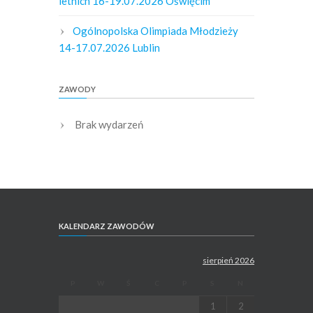
letnich 16-19.07.2026 Oświęcim
Ogólnopolska Olimpiada Młodzieży
14-17.07.2026 Lublin
ZAWODY
Brak wydarzeń
KALENDARZ ZAWODÓW
sierpień 2026
P
W
Ś
C
P
S
N
1
2